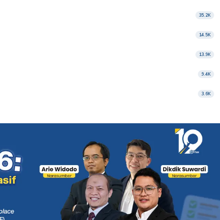
35.2K
14.5K
13.9K
9.4K
3.6K