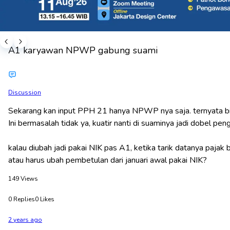
A1 karyawan NPWP gabung suami
Discussion
Sekarang kan input PPH 21 hanya NPWP nya saja. ternyata bi
Ini bermasalah tidak ya, kuatir nanti di suaminya jadi dobel pe
kalau diubah jadi pakai NIK pas A1, ketika tarik datanya paja
atau harus ubah pembetulan dari januari awal pakai NIK?
149
Views
0
Replies
0
Likes
2 years ago