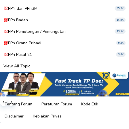
PPN dan PPnBM
35.2K
PPh Badan
14.5K
PPh Pemotongan / Pemungutan
13.9K
PPh Orang Pribadi
9.4K
PPh Pasal 21
3.6K
View All Topic
Tentang Forum
Peraturan Forum
Kode Etik
Disclaimer
Kebjakan Privasi