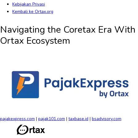
Kebijakan Privasi
Kembali ke Ortax.org
Navigating the
Coretax Era
With
Ortax Ecosystem
pajakexpress.com
|
pajak101.com
|
taxbase.id
|
bsadvisory.com