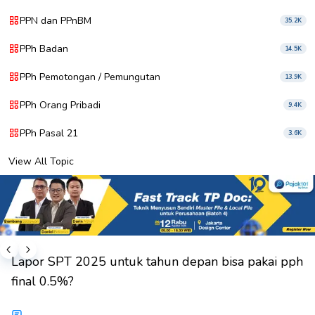
PPN dan PPnBM
35.2K
PPh Badan
14.5K
PPh Pemotongan / Pemungutan
13.9K
PPh Orang Pribadi
9.4K
PPh Pasal 21
3.6K
View All Topic
Lapor SPT 2025 untuk tahun depan bisa pakai pph
final 0.5%?